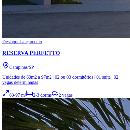
Destaque
Lançamento
RESERVA PERFETTO
Campinas
/
SP
Unidades de 63m2 a 97m2 | 02 ou 03 dormitórios | 01 suite | 02
vagas determinadas
63
-97
m²
2
-3
dorms
2
vagas