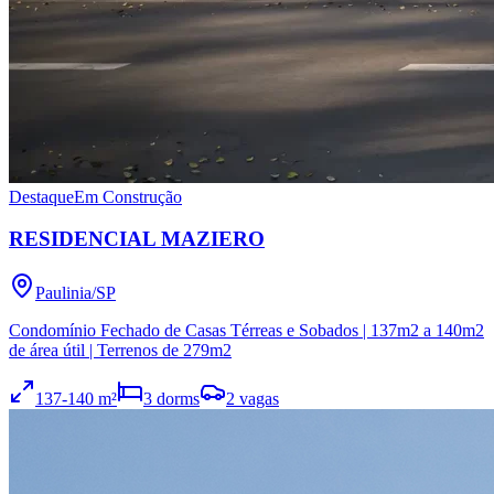
Destaque
Em Construção
RESIDENCIAL MAZIERO
Paulinia
/
SP
Condomínio Fechado de Casas Térreas e Sobados | 137m2 a 140m2
de área útil | Terrenos de 279m2
137
-140
m²
3
dorms
2
vagas