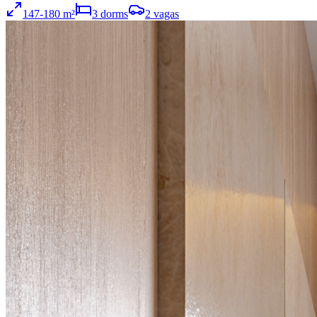
147
-180
m²
3
dorms
2
vagas