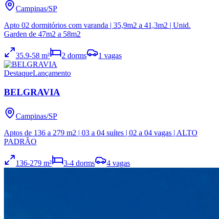
Campinas
/
SP
Apto 02 dormitórios com varanda | 35,9m2 a 41,3m2 | Unid.
Garden de 47m2 a 58m2
35.9
-58
m²
2
dorms
1
vagas
Destaque
Lançamento
BELGRAVIA
Campinas
/
SP
Aptos de 136 a 279 m2 | 03 a 04 suítes | 02 a 04 vagas | ALTO
PADRÃO
136
-279
m²
3
-4
dorms
4
vagas