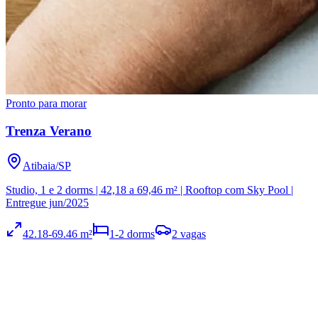
Pronto para morar
Trenza Verano
Atibaia
/
SP
Studio, 1 e 2 dorms | 42,18 a 69,46 m² | Rooftop com Sky Pool |
Entregue jun/2025
42.18
-69.46
m²
1
-2
dorms
2
vagas