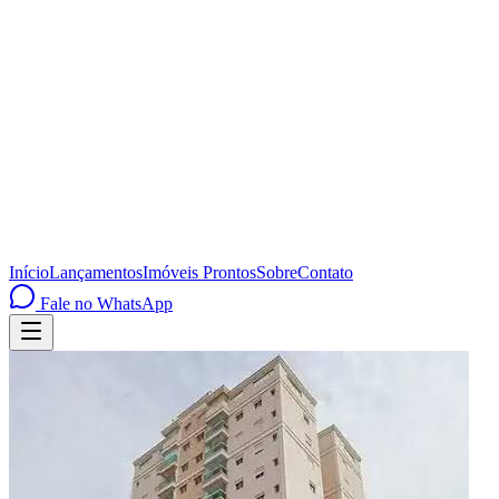
Início
Lançamentos
Imóveis Prontos
Sobre
Contato
Fale no WhatsApp